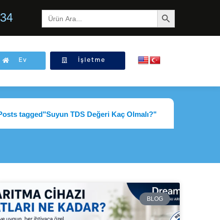
Arama Sonuçları Button
Arama
 34
Sonuçları
for:
Ev
İşletme
Posts tagged"Suyun TDS Değeri Kaç Olmalı?"
BLOG