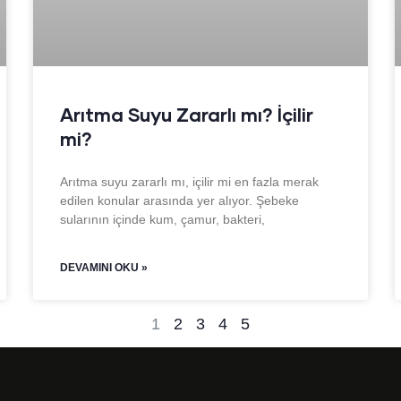
Arıtma Suyu Zararlı mı? İçilir
mi?
Arıtma suyu zararlı mı, içilir mi en fazla merak
edilen konular arasında yer alıyor. Şebeke
sularının içinde kum, çamur, bakteri,
DEVAMINI OKU »
1
2
3
4
5