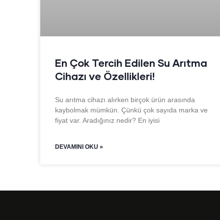
En Çok Tercih Edilen Su Arıtma
Cihazı ve Özellikleri!
Su arıtma cihazı alırken birçok ürün arasında
kaybolmak mümkün. Çünkü çok sayıda marka ve
fiyat var. Aradığınız nedir? En iyisi
DEVAMINI OKU »