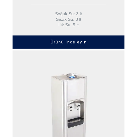
Soğuk Su: 3 lt
Sıcak Su: 3 lt
Ilık Su: 5 lt
Ürünü inceleyin