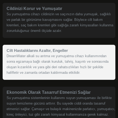
Cildinizi Korur ve Yumuşatır
Su yumuşatma cihazı cildinizin ve saçınızın daha yumuşak, sağlıklı
ve parlak bir görünüme kavuşmasını sağlar. Böylece cilt bakım
kremleri, saç bakım kremleri gibi sağlığa zararlı kimyasalları kullanma
zorunluluğunuz önemli ölçüde azalır.
Cilt Hastalıklarını Azaltır, Engeller
DreamWater alkali su arıtma ve yumuşatma cihazı kullanımından
sonra egzamaya bağlı olarak kuruluk, tahriş, kaşıntı ve sonrasında
oluşan kızarıklık ve yara gibi deri rahatsızlıkları hızlı bir şekilde
hafifletir ve zamanla ortadan kaldırmada etkilidir.
Ekonomik Olarak Tasarruf Etmenizi Sağlar
Su yumuşatma sistemlerinin kullanımı suyun yumuşaması ile birlikte
suyun temizleme gücünü arttırır. Bu sayede ciddi oranda tasarruf
etmenizi sağlar. Çamaşır ve bulaşık makinenizde parlatıcı, yumuşatıcı,
kireç önleyici, tuz gibi zararlı kimyasal kullanmanıza gerek kalmaz.