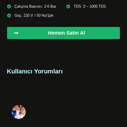
Çalışma Basıncı: 2-6 Bar
TDS: 0 – 1000 TDS
Güç: 220 V / 50 Hz/1ph
Hemen Satın Al
Kullanıcı Yorumları
*
Ad-Soyad
Telefon
*