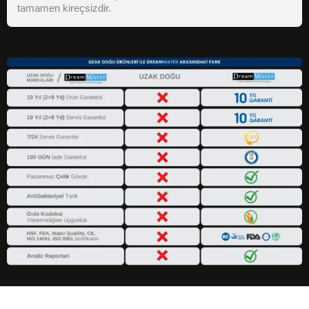
tamamen kireçsizdir.