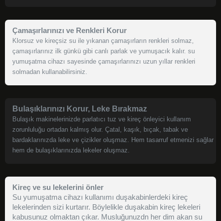
Çamaşırlarınızı ve Renkleri Korur
Klorsuz ve kireçsiz su ile yıkanan çamaşırların renkleri solmaz,
çamaşırlarınız ilk günkü gibi canlı parlak ve yumuşacık kalır. su
yumuşatma cihazı sayesinde çamaşırlarınızı uzun yıllar renkleri
solmadan kullanabilirsiniz.
Bulaşıklarınızı Korur, Leke Bırakmaz
Bulaşık makinelerinizde parlatıcı tuz ve kireç önleyici kullanım
zorunluluğu ortadan kalmış olur. Çatal, kaşık, bıçak, tabak ve
bardaklarınızda leke ve çizikler oluşmaz. Hem tasarruf etmenizi sağlar
hem de bulaşıklarınızda lekeler oluşmaz.
Kireç ve su lekelerini önler
Su yumuşatma cihazı kullanımı duşakabinlerdeki kireç
lekelerinden sizi kurtarır. Böylelikle duşakabin kireç lekeleri
kabusunuz olmaktan çıkar. Musluğunuzdn her dim akan su